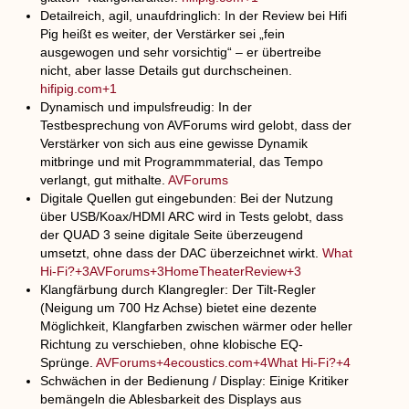
Detailreich, agil, unaufdringlich
: In der Review bei Hifi
Pig heißt es weiter, der Verstärker sei „fein
ausgewogen und sehr vorsichtig“ – er übertreibe
nicht, aber lasse Details gut durchscheinen.
hifipig.com+1
Dynamisch und impulsfreudig
: In der
Testbesprechung von AVForums wird gelobt, dass der
Verstärker von sich aus eine gewisse Dynamik
mitbringe und mit Programmmaterial, das Tempo
verlangt, gut mithalte.
AVForums
Digitale Quellen gut eingebunden
: Bei der Nutzung
über USB/Koax/HDMI ARC wird in Tests gelobt, dass
der QUAD 3 seine digitale Seite überzeugend
umsetzt, ohne dass der DAC überzeichnet wirkt.
What
Hi-Fi?+3AVForums+3HomeTheaterReview+3
Klangfärbung durch Klangregler
: Der Tilt-Regler
(Neigung um 700 Hz Achse) bietet eine dezente
Möglichkeit, Klangfarben zwischen wärmer oder heller
Richtung zu verschieben, ohne klobische EQ-
Sprünge.
AVForums+4ecoustics.com+4What Hi-Fi?+4
Schwächen in der Bedienung / Display
: Einige Kritiker
bemängeln die Ablesbarkeit des Displays aus