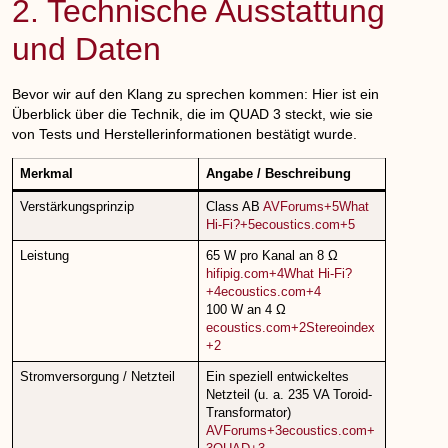
2. Technische Ausstattung
und Daten
Bevor wir auf den Klang zu sprechen kommen: Hier ist ein
Überblick über die Technik, die im QUAD 3 steckt, wie sie
von Tests und Herstellerinformationen bestätigt wurde.
Merkmal
Angabe / Beschreibung
Verstärkungsprinzip
Class AB
AVForums+5What
Hi-Fi?+5ecoustics.com+5
Leistung
65 W pro Kanal an 8 Ω
hifipig.com+4What Hi-Fi?
+4ecoustics.com+4
100 W an 4 Ω
ecoustics.com+2Stereoindex
+2
Stromversorgung / Netzteil
Ein speziell entwickeltes
Netzteil (u. a. 235 VA Toroid-
Transformator)
AVForums+3ecoustics.com+