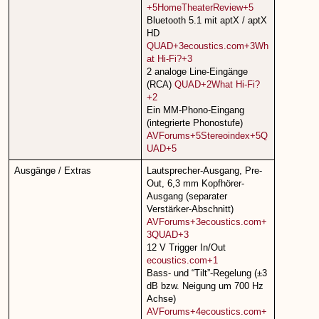
+5HomeTheaterReview+5
Bluetooth 5.1 mit aptX / aptX
HD
QUAD+3ecoustics.com+3Wh
at Hi-Fi?+3
2 analoge Line-Eingänge
(RCA)
QUAD+2What Hi-Fi?
+2
Ein MM-Phono-Eingang
(integrierte Phonostufe)
AVForums+5Stereoindex+5Q
UAD+5
Ausgänge / Extras
Lautsprecher-Ausgang, Pre-
Out, 6,3 mm Kopfhörer-
Ausgang (separater
Verstärker-Abschnitt)
AVForums+3ecoustics.com+
3QUAD+3
12 V Trigger In/Out
ecoustics.com+1
Bass- und “Tilt”-Regelung (±3
dB bzw. Neigung um 700 Hz
Achse)
AVForums+4ecoustics.com+