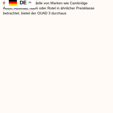
DE
Wenn man etwa Modelle von Marken wie Cambridge
Audio, Audiolab, Naim oder Rotel in ähnlicher Preisklasse
betrachtet, bietet der QUAD 3 durchaus
Konkurrenzpotenzial – insbesondere für Nutzer, die
Ästhetik und klassisches Bediengefühl schätzen.
5. Stärken, Schwächen &