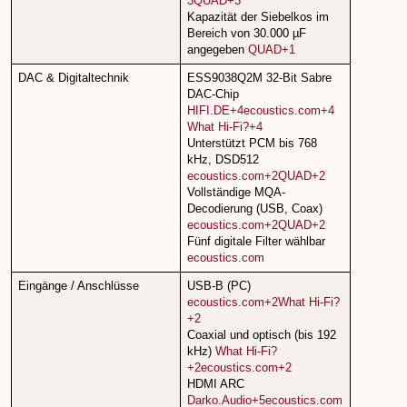
3QUAD+3
Kapazität der Siebelkos im
Bereich von 30.000 µF
angegeben
QUAD+1
DAC & Digitaltechnik
ESS9038Q2M 32-Bit Sabre
DAC-Chip
HIFI.DE+4ecoustics.com+4
What Hi-Fi?+4
Unterstützt PCM bis 768
kHz, DSD512
ecoustics.com+2QUAD+2
Vollständige MQA-
Decodierung (USB, Coax)
ecoustics.com+2QUAD+2
Fünf digitale Filter wählbar
ecoustics.com
Eingänge / Anschlüsse
USB-B (PC)
ecoustics.com+2What Hi-Fi?
+2
Coaxial und optisch (bis 192
kHz)
What Hi-Fi?
+2ecoustics.com+2
HDMI ARC
Darko.Audio+5ecoustics.com