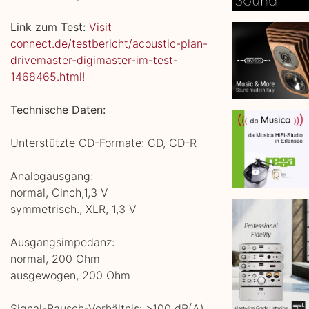
Link zum Test:
Visit
connect.de/testbericht/acoustic-plan-
drivemaster-digimaster-im-test-
1468465.html!
Technische Daten:
Unterstützte CD-Formate: CD, CD-R
Analogausgang:
normal, Cinch,1,3 V
symmetrisch., XLR, 1,3 V
Ausgangsimpedanz:
normal, 200 Ohm
ausgewogen, 200 Ohm
Signal-Rausch-Verhältnis: >100 dB(A)