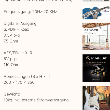
Frequenzgang: 20Hz-20 KHz
Digitaler Ausgang:
S/PDIF – Koax
0,5V p-p
75 Ohm
AES/EBU – XLR
5V p-p
110 Ohm
Abmessungen (B x H x T):
260 x 170 x 350
Gewicht:
19kg inkl. externe Stromversorgung