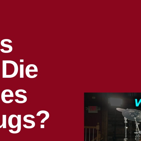
s
 Die
Des
ugs?