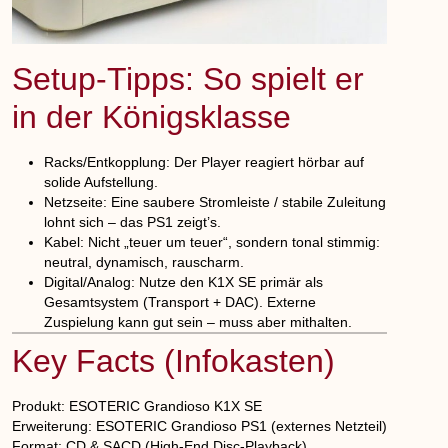
Setup-Tipps: So spielt er
in der Königsklasse
Racks/Entkopplung:
Der Player reagiert hörbar auf
solide Aufstellung.
Netzseite:
Eine saubere Stromleiste / stabile Zuleitung
lohnt sich – das PS1 zeigt’s.
Kabel:
Nicht „teuer um teuer“, sondern tonal stimmig:
neutral, dynamisch, rauscharm.
Digital/Analog:
Nutze den K1X SE primär als
Gesamtsystem (Transport + DAC). Externe
Zuspielung kann gut sein – muss aber mithalten.
Key Facts (Infokasten)
Produkt:
ESOTERIC Grandioso K1X SE
Erweiterung:
ESOTERIC Grandioso PS1 (externes Netzteil)
Format:
CD & SACD (High-End Disc-Playback)