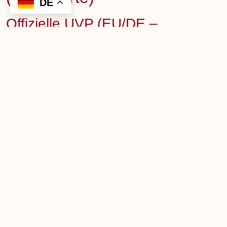
Offizielle UVP (EU/DE –
häufig kommuniziert)
Grandioso K1X SE: UVP ca. 43.000 €
Klang Form+1
Grandioso PS1: UVP ca. 21.500 €
Klang Form
Typische Händlerpreise /
Marktbeispiele (Stand:
Listings)
K1X SE wurde bei EU-Händlern teils um
46.793 €
gelistet
RMS Store
Gebraucht-/Second-Hand-Markt: z. B.
29.500 €
(Preisdrop) für K1X SE
Audio Markt
Hinweis: Endpreise variieren je nach Land (VAT/MwSt),
Verfügbarkeit, Farbe/Edition, Paket (mit/ohne PS1),
Zustand, Garantie.