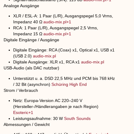
Analoge Ausgänge
XLR / ESL-A
: 1 Paar (L/R), Ausgangspegel
5,0 Vrms
,
Impedanz
40 Ω
audio-mix.pl+1
RCA
: 1 Paar (L/R), Ausgangspegel
2,5 Vrms
,
Impedanz
15 Ω
audio-mix.pl+1
Digitale Eingänge / Ausgänge
Digitale Eingänge:
RCA (Coax) x1, Optical x1, USB x1
DE
(USB 2.0)
audio-mix.pl
Digitale Ausgänge:
XLR x1, RCA x1
audio-mix.pl
USB-Audio (als DAC nutzbar)
Unterstützt u. a.
DSD 22,5 MHz
und
PCM bis 768 kHz
/ 32 Bit
(asynchron)
Schüring High End
Strom / Verbrauch
Netz: Europa-Version
AC 220–240 V
(Hersteller-/Händlerangaben je nach Region)
Esoteric+1
Leistungsaufnahme:
30 W
South Sounds
Abmessungen / Gewicht