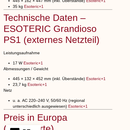
445 × 162 × 447 mm
(inkl. Überstände)
Esoteric+1
35 kg
Esoteric+1
Technische Daten –
ESOTERIC Grandioso
PS1 (externes Netzteil)
Leistungsaufnahme
17 W
Esoteric+1
Abmessungen / Gewicht
445 × 132 × 452 mm
(inkl. Überstände)
Esoteric+1
23,7 kg
Esoteric+1
Netz
u. a.
AC 220–240 V, 50/60 Hz
(regional
unterschiedlich ausgewiesen)
Esoteric+1
Preis in Europa
(Richtwerte)