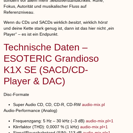
sondern vor allem
mehr Selbstverständlichkeit
: Ruhe,
Fokus, Autorität und musikalischer Fluss auf
Referenzniveau.
Wenn du CDs und SACDs wirklich
besitzt
, wirklich
hörst
und deine Kette stark genug ist, dann ist das hier nicht „ein
Player“ – es ist ein
Endpunkt
.
Technische Daten –
ESOTERIC Grandioso
K1X SE (SACD/CD-
Player & DAC)
Disc-Formate
Super Audio CD, CD, CD-R, CD-RW
audio-mix.pl
Audio-Performance (Analog)
Frequenzgang:
5 Hz – 30 kHz (–3 dB)
audio-mix.pl+1
Klirrfaktor (THD):
0,0007 % (1 kHz)
audio-mix.pl+1
Signal/Rauschabstand (S/N):
113 dB
audio-mix.pl+1