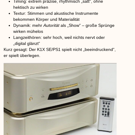
Timing:
extrem präzise, rhythmisch „satt“, ohne
hektisch zu wirken
Textur:
Stimmen und akustische Instrumente
bekommen Körper und Materialität
Dynamik:
mehr
Autorität
als „Show“ – große Sprünge
wirken mühelos
Langzeithören:
sehr hoch, weil nichts nervt oder
„digital glänzt“
Kurz gesagt:
Der K1X SE/PS1 spielt nicht „beeindruckend“,
er spielt
überlegen
.