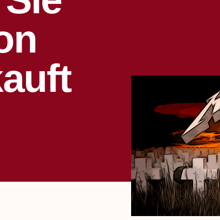
on
kauft