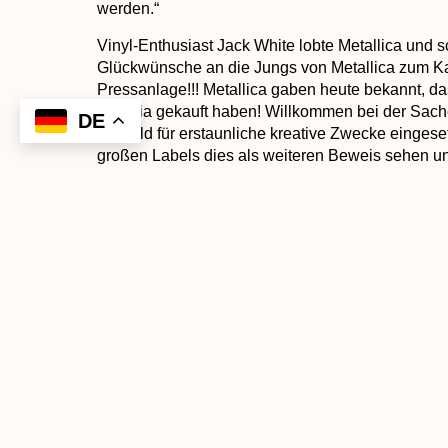
werden.“
Vinyl-Enthusiast Jack White lobte Metallica und s
Glückwünsche an die Jungs von Metallica zum Kau
Pressanlage!!! Metallica gaben heute bekannt, da
Virginia gekauft haben! Willkommen bei der Sach
DE
Ihr Geld für erstaunliche kreative Zwecke eingese
großen Labels dies als weiteren Beweis sehen und
investieren. Hervorragend.“
Metallica antwortete in den Kommentaren: „Danke
dass ich das nach all den Jahren machen kann. 
überhaupt möglich ist?! Sie haben bei all dem Pion
darauf, in Ihre Fußstapfen zu treten!“
ZURÜCK
Mit großer Freude stellt MOON eine überarbeitete Version seines beliebten Vollverstärkers 250i vor.