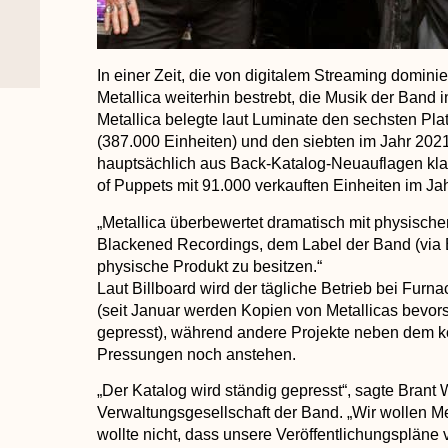
In einer Zeit, die von digitalem Streaming domini
Metallica weiterhin bestrebt, die Musik der Band
Metallica belegte laut Luminate den sechsten Pla
(387.000 Einheiten) und den siebten im Jahr 202
hauptsächlich aus Back-Katalog-Neuauflagen kla
of Puppets mit 91.000 verkauften Einheiten im Jah
„Metallica überbewertet dramatisch mit physische
Blackened Recordings, dem Label der Band (via B
physische Produkt zu besitzen.“
Laut Billboard wird der tägliche Betrieb bei Furn
(seit Januar werden Kopien von Metallicas bev
gepresst), während andere Projekte neben dem k
Pressungen noch anstehen.
„Der Katalog wird ständig gepresst“, sagte Brant W
Verwaltungsgesellschaft der Band. „Wir wollen Met
wollte nicht, dass unsere Veröffentlichungspläne 