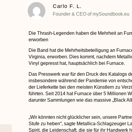
Carlo F. L.
Founder & CEO of mySoundbook.eu
Die Thrash-Legenden haben die Mehrheit an Furn
erworben
Die Band hat die Mehrheitsbeteiligung an Furnac
Virginia, erworben. Dies kommt, nachdem Metalli
Vinyl gepresst hat, hauptsächlich bei Furnace.
Das Presswerk war für den Druck des Katalogs de
insbesondere während der Pandemie von entsche
der Lieferkette bei den meisten Künstlern zu Ve
führten. Seit 2014 hat Furnace über 5 Millionen W
darunter Sammlungen wie das massive „Black Al
„Wir könnten nicht glücklicher sein, unsere Partn
Stufe zu heben“, sagte Metallica-Schlagzeuger Lars
Spirit, die Leidenschaft, die sie für ihr Handwerk