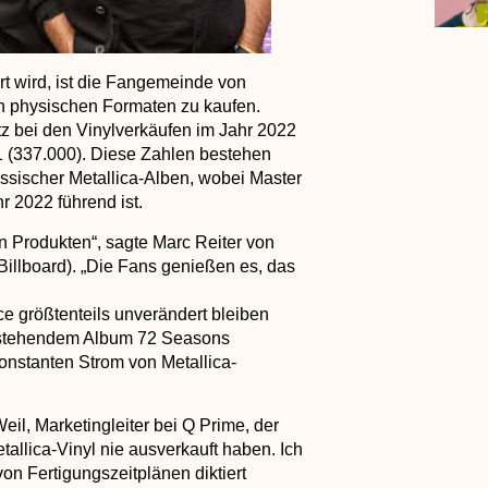
ert wird, ist die Fangemeinde von
 in physischen Formaten zu kaufen.
tz bei den Vinylverkäufen im Jahr 2022
1 (337.000). Diese Zahlen bestehen
ssischer Metallica-Alben, wobei Master
r 2022 führend ist.
n Produkten“, sagte Marc Reiter von
illboard). „Die Fans genießen es, das
ace größtenteils unverändert bleiben
orstehendem Album 72 Seasons
onstanten Strom von Metallica-
eil, Marketingleiter bei Q Prime, der
allica-Vinyl nie ausverkauft haben. Ich
von Fertigungszeitplänen diktiert