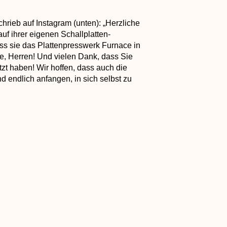
chrieb auf Instagram (unten): „Herzliche
f ihrer eigenen Schallplatten-
ss sie das Plattenpresswerk Furnace in
e, Herren! Und vielen Dank, dass Sie
tzt haben! Wir hoffen, dass auch die
 endlich anfangen, in sich selbst zu
, Jack! So unglaublich und dankbar,
Wer hätte damals gedacht, dass das
ierarbeit geleistet, und wir freuen uns
WEITER
EMPIRE EARS ODIN – InEars der Referenzklasse