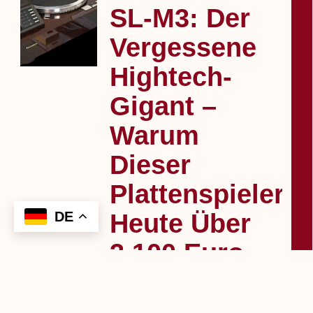
SL‑M3: Der
Vergessene
Hightech-
Gigant –
Warum
Dieser
Plattenspieler
Heute Über
3.100 Euro
Kosten Kann
Ich habe diesen Kult-Plattenspieler live