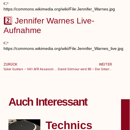
👉
https://commons.wikimedia.org/wiki/File:Jennifer_Warnes.jpg
2️⃣ Jennifer Warnes Live-
Aufnahme
👉
https://commons.wikimedia.org/wiki/File:Jennifer_Warnes_live.jpg
ZURÜCK
WEITER
Solar Guitars – VA1.6FR Assassin (27 Bünde)
David Gilmour wird 80 – Der Gitarrist, der den Sound von Pink Floyd unsterblich machte
DE
Auch Interessant
Technics