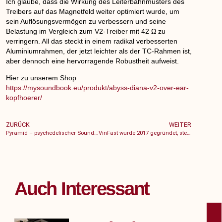
Ich glaube, dass die Wirkung des Leiterbahnmusters des
Treibers auf das Magnetfeld weiter optimiert wurde, um
sein Auflösungsvermögen zu verbessern und seine
Belastung im Vergleich zum V2-Treiber mit 42 Ω zu
verringern. All das steckt in einem radikal verbesserten
Aluminiumrahmen, der jetzt leichter als der TC-Rahmen ist,
aber dennoch eine hervorragende Robustheit aufweist.
Hier zu unserem Shop
https://mysoundbook.eu/produkt/abyss-diana-v2-over-ear-
kopfhoerer/
ZURÜCK
WEITER
Pyramid – psychedelischer Sound aus Nürnberg
VinFast wurde 2017 gegründet, stellt seit 2021 Elektrofahrzeuge her und ist neben dem Heimatmarkt Vietnam auch auf Märkten in den USA und Kanada vertreten
Auch Interessant
DE