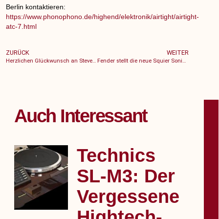
Berlin kontaktieren:
https://www.phonophono.de/highend/elektronik/airtight/airtight-
atc-7.html
ZURÜCK
WEITER
DE
Herzlichen Glückwunsch an Steve Winwood, geboren am 12. Mai
Fender stellt die neue Squier Sonic-Serie 2023 vor
Auch Interessant
Technics
SL‑M3: Der
Vergessene
Hightech-