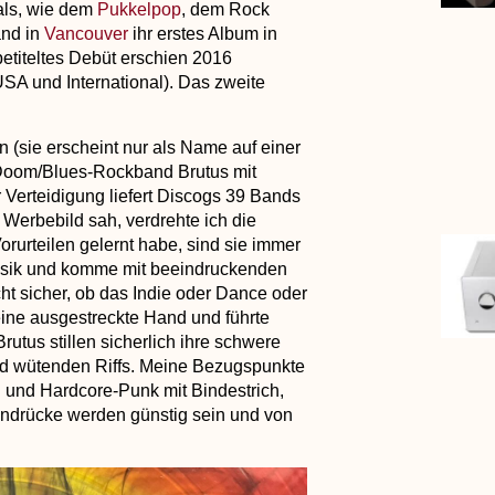
als, wie dem
Pukkelpop
, dem Rock
and in
Vancouver
ihr erstes Album in
etiteltes Debüt erschien 2016
SA und International). Das zweite
sie erscheint nur als Name auf einer
e Doom/Blues-Rockband Brutus mit
 Verteidigung liefert Discogs 39 Bands
 Werbebild sah, verdrehte ich die
orurteilen gelernt habe, sind sie immer
musik und komme mit beeindruckenden
cht sicher, ob das Indie oder Dance oder
eine ausgestreckte Hand und führte
rutus stillen sicherlich ihre schwere
d wütenden Riffs. Meine Bezugspunkte
l und Hardcore-Punk mit Bindestrich,
Eindrücke werden günstig sein und von