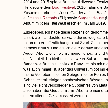
2014 und 2015 spielte Brutus auf diversen Festiv
Herk sowie dem
Dour Festival
. 2016 nahm die B
Zusammenarbeit mit Jesse Gander auf. Ihr
Burst
b
auf
Hassle Records
(EU) sowie
Sargent House
(U
Album mit dem Titel
Nest
erschien im Jahr 2019.
Zugegeben, ich habe diese Rezension genommen (
Liste), weil ich dachte, es wäre die norwegisch
mehreren Veröffentlichungen auf Svart. Zu meiner
namens Brutus. Und als ich die Biografie und das
Augen. Aber wie ich oft mit meiner Ignoranz und V
ein Nachteil. Ich bleibe bei schwerer Subkultur
Bands wie Brutus zu spät zur Party. Ich bin mir ni
was auch immer ist, aber das Universum bot mir 
meine Vorlieben in einen Spiegel meiner Fehler. B
Sehnsucht mit einigen bombastischen Bässen un
sind vielleicht verschiedene Subgenres von Meta
also haben Sie Geduld mit mir. Aber alle meine 
einem offenen Geist massiert werden.