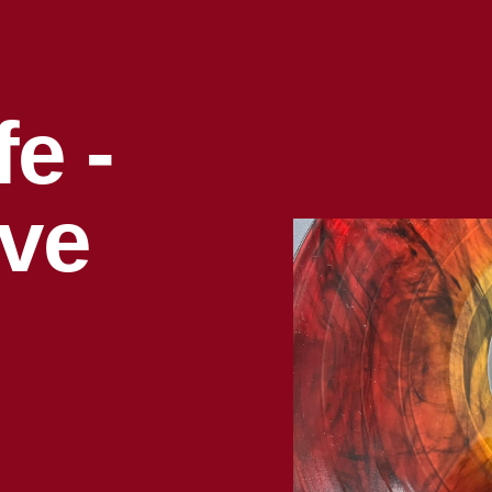
e -
ive