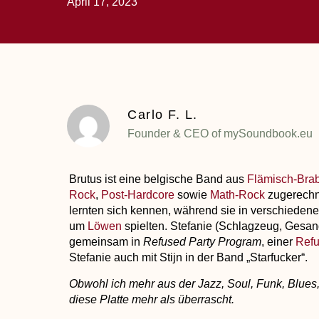
April 17, 2023
Carlo F. L.
Founder & CEO of mySoundbook.eu
Brutus
ist eine belgische Band aus
Flämisch-Bra
Rock
,
Post-Hardcore
sowie
Math-Rock
zugerechne
lernten sich kennen, während sie in verschieden
um
Löwen
spielten. Stefanie (Schlagzeug, Gesang
gemeinsam in
Refused Party Program
, einer
Ref
Stefanie auch mit Stijn in der Band „Starfucker“.
Obwohl ich mehr aus der Jazz, Soul, Funk, Blue
diese Platte mehr als überrascht.