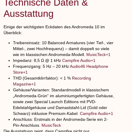
Technische Daten &
Ausstattung
Einige der wichtigsten Eckdaten des Andromeda 10 im
Überblick:
Treibereinsatz:
10 Balanced Armatures
(vier Tief-, vier
Mittel-, zwei Hochfrequenz) – damit doppelt so viele
wie im klassischen Andromeda-Modell.
MusicTeck+1
Impedanz:
8,5 Ω @ 1 kHz
Campfire Audio+1
Frequenzgang:
5 Hz – 20 kHz
Audio46 Headphone
Store+1
THD (Gesamtklirrfaktor): < 1 %
Recording
Magazine+1
Gehäuse/Varianten: Standardmodell in klassischem
„Andromeda-Grün“ im aluminiumgefertigten Gehäuse,
sowie zwei
Special Launch Editions
mit PVD-
Edelstahlgehäuse und Damaststahl-Lid (Gold oder
Schwarz) inklusive Premium-Kabel.
Campfire Audio+1
Anschluss: Erstmals in der Andromeda-Serie ein 2-
Pin-Anschluss.
MusicTeck
Die Ausstattung zeigt, dass Campfire nicht nur