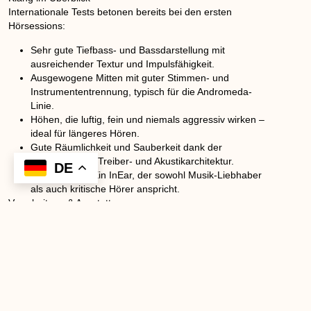
Internationale Tests betonen bereits bei den ersten
Hörsessions:
Sehr gute Tiefbass- und Bassdarstellung mit
ausreichender Textur und Impulsfähigkeit.
Ausgewogene Mitten mit guter Stimmen- und
Instrumententrennung, typisch für die Andromeda-
Linie.
Höhen, die luftig, fein und niemals aggressiv wirken –
ideal für längeres Hören.
Gute Räumlichkeit und Sauberkeit dank der
überarbeiteten Treiber- und Akustikarchitektur.
Das Resultat: Ein InEar, der sowohl Musik-Liebhaber
als auch kritische Hörer anspricht.
Verarbeitung & Ausstattung
Ob das Standard-Modell im ikonischen Grün oder die
luxuriösen Special Edition Varianten mit Edelstahl-Gehäuse
und Damaststahl-Details – Qualität steht im Vordergrund.
Zubehör wie Premium-Kabel, hochwertige Ohr-Tipps und
stabile Transport-Hülle runden das Paket ab. Die niedrige
Impedanz sorgt zudem für einfache Einsetzbarkeit auch
mit mobilen Quellen.