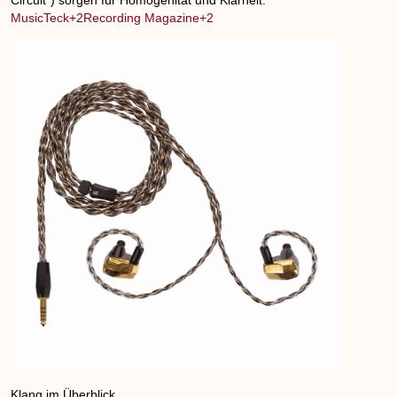
Circuit“) sorgen für Homogenität und Klarheit.
DE
MusicTeck+2Recording Magazine+2
Klang im Überblick