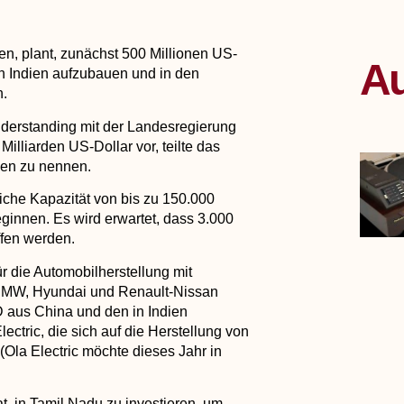
en, plant, zunächst 500 Millionen US-
Au
 in Indien aufzubauen und in den
n.
erstanding mit der Landesregierung
Milliarden US-Dollar vor, teilte das
men zu nennen.
liche Kapazität von bis zu 150.000
eginnen. Es wird erwartet, dass 3.000
ffen werden.
ür die Automobilherstellung mit
BMW, Hyundai und Renault-Nissan
 aus China und den in Indien
tric, die sich auf die Herstellung von
(Ola Electric möchte dieses Jahr in
t, in Tamil Nadu zu investieren, um