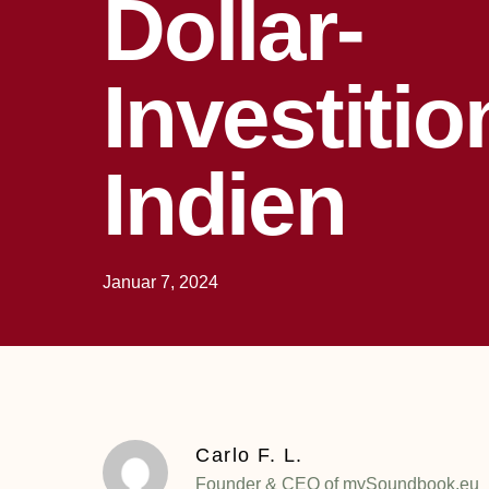
Dollar-
Investitio
Indien
Januar 7, 2024
Carlo F. L.
Founder & CEO of mySoundbook.eu