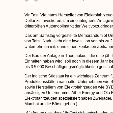
VinFast, Vietnams Hersteller von Elektrofahrzeug
Dollar zu investieren, um eine integrierte Anlage
drittgrößten Automobilmarkt der Welt vorzudringe
Das am Samstag vorgestellte Memorandum of Und
von Tamil Nadu sieht eine Investition von bis zu 2 
Unternehmen mit, ohne einen konkreten Zeitrah
Der Bau der Anlage in Thoothukudi, die eine jähr
Einheiten haben wird, soll noch in diesem Jahr b
bis 3.5.000 Beschäftigungsmöglichkeiten gescha
Der indische Südstaat ist ein wichtiges Zentrum f
Produktionsstätten namhafter Unternehmen wie 
sowie Herstellern von Elektrofahrzeugen wie BYD
ansässigen Unternehmen Ather Energy und Ola Elec
Elektrofahrzeugen spezialisiert haben Zweiräder. 
Mumbai an die Börse gehen.)
„Wir freuen uns, dass VinFast sich entschieden ha