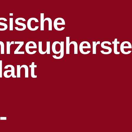
sische
hrzeugherste
lant
-