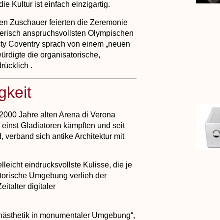
e Kultur ist einfach einzigartig.
nen Zuschauer feierten die Zeremonie
erisch anspruchsvollsten Olympischen
rsty Coventry sprach von einem
„neuen
rdigte die organisatorische,
rücklich .
gkeit
 2000 Jahre alten Arena di Verona
 einst Gladiatoren kämpften und seit
verband sich antike Architektur mit
.
elleicht eindrucksvollste Kulisse, die je
storische Umgebung verlieh der
italter digitaler
nästhetik in monumentaler Umgebung“
,