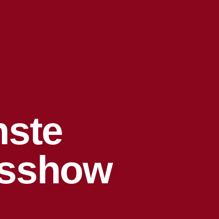
nste
ssshow