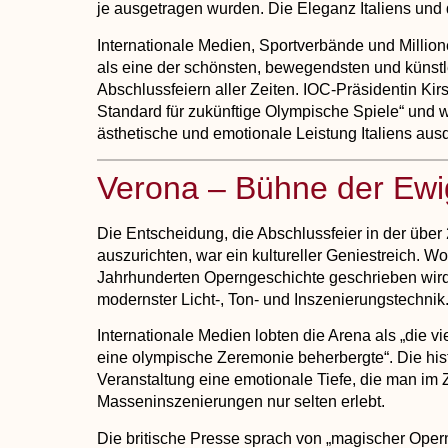
je ausgetragen wurden. Die Eleganz Italiens und di
Internationale Medien, Sportverbände und Millio
als
eine der schönsten, bewegendsten und künstl
Abschlussfeiern aller Zeiten
. IOC-Präsidentin Ki
Standard für zukünftige Olympische Spiele“
und wü
ästhetische und emotionale Leistung Italiens ausd
Verona – Bühne der Ewi
Die Entscheidung, die Abschlussfeier in der über
auszurichten, war ein
kultureller Geniestreich
. Wo
Jahrhunderten Operngeschichte geschrieben wird, 
modernster Licht-, Ton- und Inszenierungstechnik
Internationale Medien lobten die Arena als
„die vi
eine olympische Zeremonie beherbergte“
. Die hi
Veranstaltung eine emotionale Tiefe, die man im Ze
Masseninszenierungen nur selten erlebt.
Die britische Presse sprach von
„magischer Oper