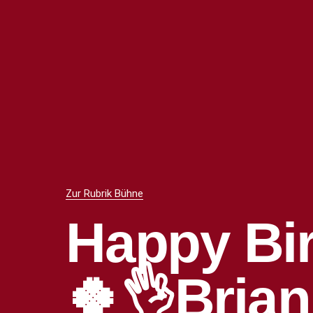
Zur Rubrik Bühne
Happy Bi
🍀👌Brian