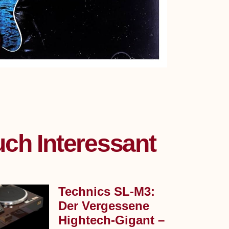
ch Interessant
Technics SL‑M3:
Der Vergessene
Hightech-Gigant –