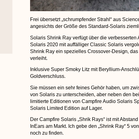
Frei übersetzt „schrumpfender Strahl“ aus Scienc
angesichts der Größe des Standard-Solaris ziemlic
Solaris Shrink Ray verfügt über die verbesserte
Solaris 2020 mit auffälliger Classic Solaris vergo
Shrink Ray ein spezielles Crossover-Design, das
verleiht.
Inklusive Super Smoky Litz mit Beryllium-Anschl
Goldverschluss.
Sie müssen ein sehr feines Gehör haben, um zw
von Solaris zu unterscheiden, aber neben den b
limitierte Editionen von Campfire Audio Solaris S
Solaris Limited Edition auf Lager.
Der Campfire Solaris „Shrik Rays“ ist mit Abstand
InEars am Markt. Ich gebe den „Shrink Ray“ 5 vo
noch zu finden.