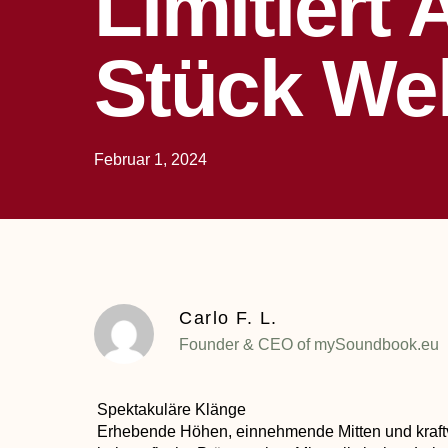
Limitiert 
Stück Wel
Februar 1, 2024
Carlo F. L.
Founder & CEO of mySoundbook.eu
Spektakuläre Klänge
Erhebende Höhen, einnehmende Mitten und kraftv