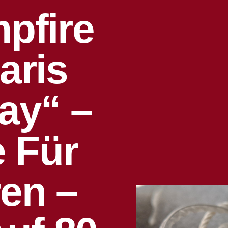
pfire
aris
ay“ –
e Für
en –