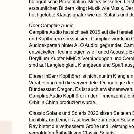
holografische Präsentation. Mit realistischen Lei
erstaunlichen Bildern klingt Musik wie Musik. Der
hochgelobte Klangsignatur wie der Solaris und de
Über Campfire Audio
Campfire Audio hat sich seit 2015 auf die Herste
und Kopfhörern spezialisiert. Campfire wurde in
Audioexperten hinter ALO Audio, gegründet. Campf
entwickelten Technologien wie Tuned Acoustic E
Beryllium-Kupfer-MMCX-Verbindungen und CeraK
sind auf Langlebigkeit, Klangtreue und Spaß ausg
Dieser InEar / Kopfhörer ist nicht nur im Klang e
Verabeitung und die verwendete Technologie der
Bundesstaat Oregon. Es ist auch erwähnenswert, 
Campfire Audio Kopfhörer in der Firmenzentrale in
Orbit in China produziert wurde.
Classic Solaris und Solaris 2020 sitzen Seite an
Lichtblitz und einer Rauchwolke zur neuen Solaris
Ray bietet die verbesserte Größe und Leistung vo
vergoldeten Ästhetik von Classic Solaris.