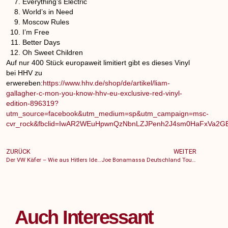
Everything’s Electric
World’s in Need
Moscow Rules
I’m Free
Better Days
Oh Sweet Children
Auf nur 400 Stück europaweit limitiert gibt es dieses Vinyl
bei HHV zu
erwereben:
https://www.hhv.de/shop/de/artikel/liam-
gallagher-c-mon-you-know-hhv-eu-exclusive-red-vinyl-
edition-896319?
utm_source=facebook&utm_medium=sp&utm_campaign=msc-
cvr_rock&fbclid=IwAR2WEuHpwnQzNbnLZJPenh2J4sm0HaFxVa2
ZURÜCK
WEITER
Der VW Käfer – Wie aus Hitlers Idee eine Designikone wurde
Joe Bonamassa Deutschland Tour 2022 – Das Gitarrenevent des Jahres
Auch Interessant