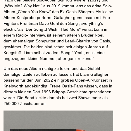
„Why Me? Why Not.“ aus 2019 kommt jetzt das dritte Solo-
Album
„C’mon You Know“
des Ex-Oasis-Sängers. Als kleine
Album-Kostprobe performt Gallagher gemeinsam mit Foo
Fighters Frontman Dave Gohl den Song „Everything’s
electric“als. Der Song „I Wish I Had More“ verrät Liam in
einem Radio-Interview, ist seinem älteren Bruder Noel,
dem ehemaligen Songwriter und Lead-Gitarrist von Oasis,
gewidmet. Die beiden sind schon seit einigen Jahren auf
Kriegsfuß. Liam selbst zu dem Song:“ Yeah, es ist eine
ungezogene kleine Nummer, aber ganz reizend.“
Um das neue Album richtig zu feiern und das Gefühl
damaliger Zeiten aufleben zu lassen, hat Liam Gallagher
passend für den Juni 2022 ein großes Open-Air-Konzert in
Knebworth angekündigt. Treue Oasis-Fans wissen, dass in
diesem kleinen Dorf 1996 Britpop-Geschichte geschrieben
wurde. Die Band lockte damals bei zwei Shows mehr als
250.000 Zuschauer an.