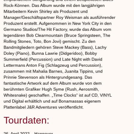
Rock-Können. Das Album wurde mit den langjährigen
Mitarbeitern Kevin Shirley als Produzent und
Manager/Geschäftspartner Roy Weisman als ausführender
Produzent erstellt. Aufgenommen in New York City in den
Germano Studios/The Hit Factory, wurde das Album vom
legendären Bob Clearmountain (Bruce Springsteen, The
Rolling Stones, Toto, Bon Jovi) gemischt. Zu den
Bandmitgliedern gehören Steve Mackey (Bass), Lachy
Doley (Piano), Bunna Lawrie (Didgeridoo), Bobby
Summerfield (Percussion) und Late Night with David
Lettermans Anton Fig (Schlagzeug und Percussion),
zusammen mit Mahalia Barnes, Juanita Tippins, und
Prinnie Stevenson als Hintergrundgesang. Das
fantastische Artwork auf dem Album wurde von dem
berühmten Grafiker Hugh Syme (Rush, Aerosmith,
Whitesnake) geschaffen. „Time Clocks“ ist auf CD, VINYL
und Digital erhältlich und auf Bonamassas eigenem
Plattenlabel J&R Adventures veröffentlicht.
Tourdaten:
26. April 2022 – Hannover