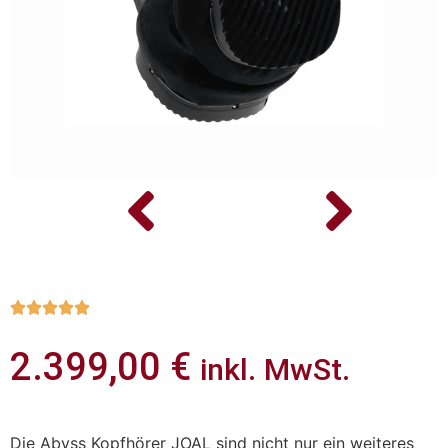





2.399,00
€
inkl. MwSt.
Die Abyss Kopfhörer JOAL sind nicht nur ein weiteres