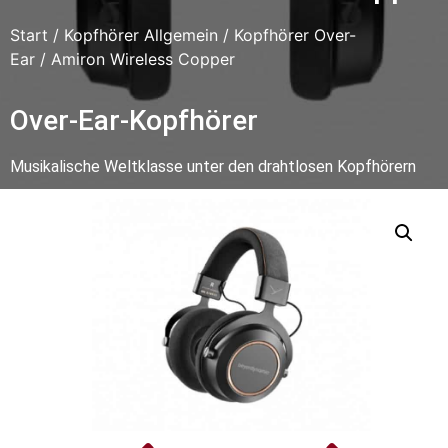
Start
/
Kopfhörer Allgemein
/
Kopfhörer Over-
Ear
/ Amiron Wireless Copper
Over-Ear-Kopfhörer
Musikalische Weltklasse unter den drahtlosen Kopfhörern