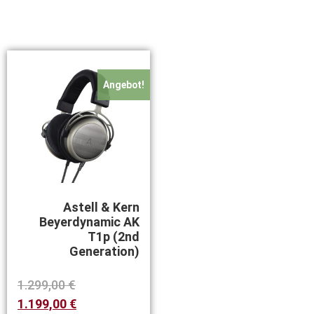
Angebot!
Astell & Kern
Beyerdynamic AK
T1p (2nd
Generation)
1.299,00
€
1.199,00
€