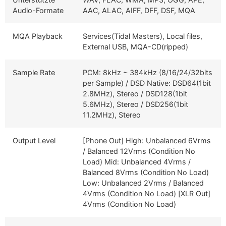
Audio-Formate
AAC, ALAC, AIFF, DFF, DSF, MQA
MQA Playback
Services(Tidal Masters), Local files,
External USB, MQA-CD(ripped)
Sample Rate
PCM: 8kHz ~ 384kHz (8/16/24/32bits
per Sample) / DSD Native: DSD64(1bit
2.8MHz), Stereo / DSD128(1bit
5.6MHz), Stereo / DSD256(1bit
11.2MHz), Stereo
Output Level
[Phone Out] High: Unbalanced 6Vrms
/ Balanced 12Vrms (Condition No
Load) Mid: Unbalanced 4Vrms /
Balanced 8Vrms (Condition No Load)
Low: Unbalanced 2Vrms / Balanced
4Vrms (Condition No Load) [XLR Out]
4Vrms (Condition No Load)