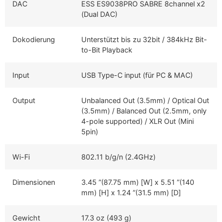
DAC
ESS ES9038PRO SABRE 8channel x2
(Dual DAC)
Dokodierung
Unterstützt bis zu 32bit / 384kHz Bit-
to-Bit Playback
Input
USB Type-C input (für PC & MAC)
Output
Unbalanced Out (3.5mm) / Optical Out
(3.5mm) / Balanced Out (2.5mm, only
4-pole supported) / XLR Out (Mini
5pin)
Wi-Fi
802.11 b/g/n (2.4GHz)
Dimensionen
3.45 ”(87.75 mm) [W] x 5.51 ”(140
mm) [H] x 1.24 ”(31.5 mm) [D]
Gewicht
17.3 oz (493 g)