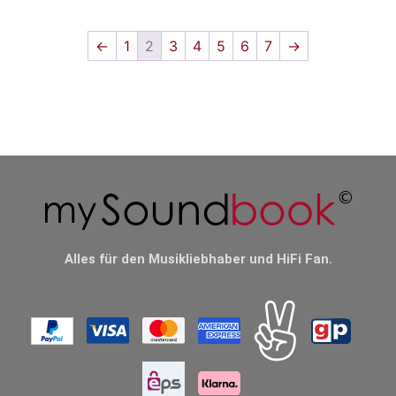
←
1
2
3
4
5
6
7
→
Alles für den Musikliebhaber und HiFi Fan.