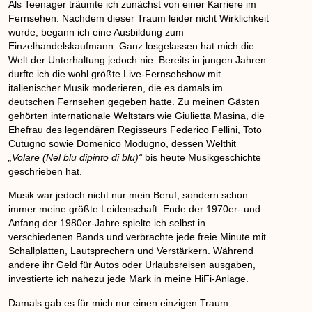
Als Teenager träumte ich zunächst von einer Karriere im
Fernsehen. Nachdem dieser Traum leider nicht Wirklichkeit
wurde, begann ich eine Ausbildung zum
Einzelhandelskaufmann. Ganz losgelassen hat mich die
Welt der Unterhaltung jedoch nie. Bereits in jungen Jahren
durfte ich die wohl größte Live-Fernsehshow mit
italienischer Musik moderieren, die es damals im
deutschen Fernsehen gegeben hatte. Zu meinen Gästen
gehörten internationale Weltstars wie
Giulietta Masina
, die
Ehefrau des legendären Regisseurs
Federico Fellini
,
Toto
Cutugno
sowie
Domenico Modugno
, dessen Welthit
„Volare (Nel blu dipinto di blu)“
bis heute Musikgeschichte
geschrieben hat.
Musik war jedoch nicht nur mein Beruf, sondern schon
immer meine größte Leidenschaft. Ende der 1970er- und
Anfang der 1980er-Jahre spielte ich selbst in
verschiedenen Bands und verbrachte jede freie Minute mit
Schallplatten, Lautsprechern und Verstärkern. Während
andere ihr Geld für Autos oder Urlaubsreisen ausgaben,
investierte ich nahezu jede Mark in meine HiFi-Anlage.
Damals gab es für mich nur einen einzigen Traum: