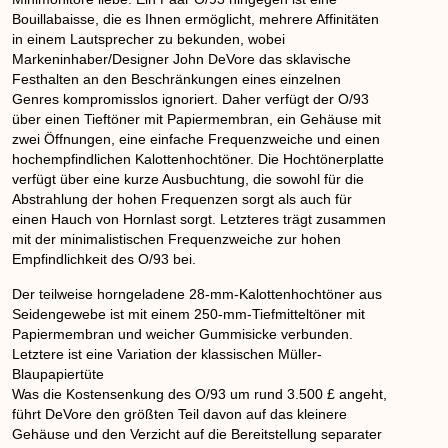
Bouillabaisse, die es Ihnen ermöglicht, mehrere Affinitäten
in einem Lautsprecher zu bekunden, wobei
Markeninhaber/Designer John DeVore das sklavische
Festhalten an den Beschränkungen eines einzelnen
Genres kompromisslos ignoriert. Daher verfügt der O/93
über einen Tieftöner mit Papiermembran, ein Gehäuse mit
zwei Öffnungen, eine einfache Frequenzweiche und einen
hochempfindlichen Kalottenhochtöner. Die Hochtönerplatte
verfügt über eine kurze Ausbuchtung, die sowohl für die
Abstrahlung der hohen Frequenzen sorgt als auch für
einen Hauch von Hornlast sorgt. Letzteres trägt zusammen
mit der minimalistischen Frequenzweiche zur hohen
Empfindlichkeit des O/93 bei.
Der teilweise horngeladene 28-mm-Kalottenhochtöner aus
Seidengewebe ist mit einem 250-mm-Tiefmitteltöner mit
Papiermembran und weicher Gummisicke verbunden.
Letztere ist eine Variation der klassischen Müller-
Blaupapiertüte
Was die Kostensenkung des O/93 um rund 3.500 £ angeht,
führt DeVore den größten Teil davon auf das kleinere
Gehäuse und den Verzicht auf die Bereitstellung separater