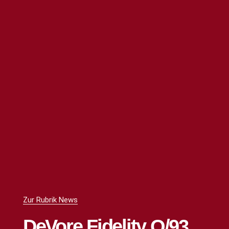
Zur Rubrik News
DeVore Fidelity O/93