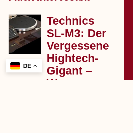
Technics
SL‑M3: Der
Vergessene
Hightech-
Gigant –
Warum
Dieser
Plattenspieler
Heute Über
3.100 Euro