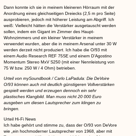
Dann konnte ich sie in meinem kleineren Hörraum mit der
Anordnung eines gleichseitigen Dreiecks (2,5 m pro Seite)
ausprobieren, jedoch mit höherer Leistung am Abgriff. Ich
weiß: Vielleicht hätten die Verstärker ausgetauscht werden
sollen, indem ein Gigant im Zimmer des Haupt-
Wohnzimmers und ein kleiner Verstärker in meinem
verwendet wurden, aber die in meinem Arsenal unter 30 W
werden derzeit nicht produziert. Ich habe die O/93 mit
einem Audio Research REF 75SE und einem D’Agostino
Momentum Stereo MxV S250 (mit einer Nennleistung von
75 W bzw. 250 W / 4 Ohm) betrieben.
Urteil von mySoundbook / Carlo LaPadula: Die DeVoire
O/93 können auch mit deutlich günstigeren Vollverstärken
gespielt werden und erzeugen dennoch ein sehr
plastisches Klangbild. Man muss nicht 20 000 Euro
ausgeben um diesen Lautsprecher zum klingen zu
bringen.
Urteil Hi-Fi News
Ich habe gehört und stimme zu, dass der O/93 von DeVore
wie „ein hochmoderner Lautsprecher von 1968, aber mit