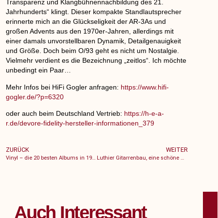
Transparenz und Klangbühnennachbildung des 21.
Jahrhunderts“ klingt. Dieser kompakte Standlautsprecher
erinnerte mich an die Glückseligkeit der AR-3As und
großen Advents aus den 1970er-Jahren, allerdings mit
einer damals unvorstellbaren Dynamik, Detailgenauigkeit
und Größe. Doch beim O/93 geht es nicht um Nostalgie.
Vielmehr verdient es die Bezeichnung „zeitlos“. Ich möchte
unbedingt ein Paar…
Mehr Infos bei HiFi Gogler anfragen:
https://www.hifi-
gogler.de/?p=6320
DE
oder auch beim Deutschland Vertrieb:
https://h-e-a-
r.de/devore-fidelity-hersteller-informationen_379
ZURÜCK
WEITER
Vinyl – die 20 besten Albums in 1982 Teils 3- Nebraska“ Bruce Springsteen (September 1982)
Luthier Gitarrenbau, eine schöne Geschichte des 19. Jahrhunderts
Auch Interessant