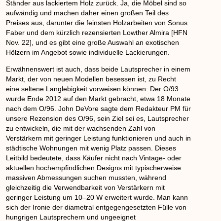
Ständer aus lackiertem Holz zurück. Ja, die Möbel sind so
aufwändig und machen daher einen großen Teil des
Preises aus, darunter die feinsten Holzarbeiten von Sonus
Faber und dem kürzlich rezensierten Lowther Almira [HFN
Nov. 22], und es gibt eine große Auswahl an exotischen
Hölzern im Angebot sowie individuelle Lackierungen.
Erwähnenswert ist auch, dass beide Lautsprecher in einem
Markt, der von neuen Modellen besessen ist, zu Recht
eine seltene Langlebigkeit vorweisen können: Der O/93
wurde Ende 2012 auf den Markt gebracht, etwa 18 Monate
nach dem O/96. John DeVore sagte dem Redakteur PM für
unsere Rezension des O/96, sein Ziel sei es, Lautsprecher
zu entwickeln, die mit der wachsenden Zahl von
Verstärkern mit geringer Leistung funktionieren und auch in
städtische Wohnungen mit wenig Platz passen. Dieses
Leitbild bedeutete, dass Käufer nicht nach Vintage- oder
aktuellen hochempfindlichen Designs mit typischerweise
massiven Abmessungen suchen mussten, während
gleichzeitig die Verwendbarkeit von Verstärkern mit
geringer Leistung um 10–20 W erweitert wurde. Man kann
sich der Ironie der diametral entgegengesetzten Fülle von
hungrigen Lautsprechern und ungeeignet