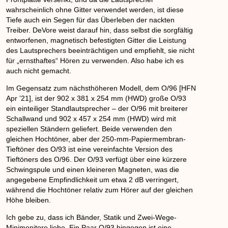
wahrscheinlich ohne Gitter verwendet werden, ist diese
Tiefe auch ein Segen für das Überleben der nackten
Treiber. DeVore weist darauf hin, dass selbst die sorgfältig
entworfenen, magnetisch befestigten Gitter die Leistung
des Lautsprechers beeinträchtigen und empfiehlt, sie nicht
für „ernsthaftes“ Hören zu verwenden. Also habe ich es
auch nicht gemacht.
Im Gegensatz zum nächsthöheren Modell, dem O/96 [HFN
Apr ’21], ist der 902 x 381 x 254 mm (HWD) große O/93
ein einteiliger Standlautsprecher – der O/96 mit breiterer
Schallwand und 902 x 457 x 254 mm (HWD) wird mit
speziellen Ständern geliefert. Beide verwenden den
gleichen Hochtöner, aber der 250-mm-Papiermembran-
Tieftöner des O/93 ist eine vereinfachte Version des
Tieftöners des O/96. Der O/93 verfügt über eine kürzere
Schwingspule und einen kleineren Magneten, was die
angegebene Empfindlichkeit um etwa 2 dB verringert,
während die Hochtöner relativ zum Hörer auf der gleichen
Höhe bleiben.
Ich gebe zu, dass ich Bänder, Statik und Zwei-Wege-
Minimonitore liebe. Ein Paar O/93 hingegen ist eine