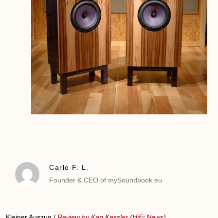
Carlo F. L.
Founder & CEO of mySoundbook.eu
Kleiner Auszug /
Review by Ken Kessler (HiFi News)