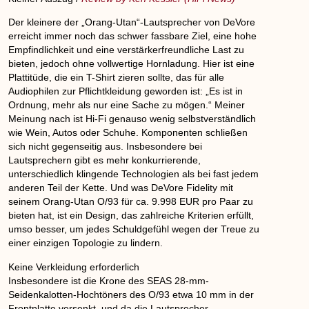
Der kleinere der „Orang-Utan“-Lautsprecher von DeVore
erreicht immer noch das schwer fassbare Ziel, eine hohe
Empfindlichkeit und eine verstärkerfreundliche Last zu
bieten, jedoch ohne vollwertige Hornladung. Hier ist eine
Plattitüde, die ein T-Shirt zieren sollte, das für alle
Audiophilen zur Pflichtkleidung geworden ist: „Es ist in
Ordnung, mehr als nur eine Sache zu mögen.“ Meiner
Meinung nach ist Hi-Fi genauso wenig selbstverständlich
wie Wein, Autos oder Schuhe. Komponenten schließen
sich nicht gegenseitig aus. Insbesondere bei
Lautsprechern gibt es mehr konkurrierende,
unterschiedlich klingende Technologien als bei fast jedem
anderen Teil der Kette. Und was DeVore Fidelity mit
seinem Orang-Utan O/93 für ca. 9.998 EUR pro Paar zu
bieten hat, ist ein Design, das zahlreiche Kriterien erfüllt,
umso besser, um jedes Schuldgefühl wegen der Treue zu
einer einzigen Topologie zu lindern.
Keine Verkleidung erforderlich
Insbesondere ist die Krone des SEAS 28-mm-
Seidenkalotten-Hochtöners des O/93 etwa 10 mm in der
Frontplatte versenkt, und da die Lautsprecher