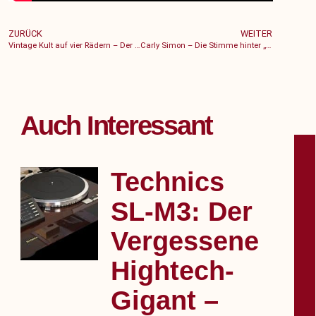
ZURÜCK
WEITER
Vintage Kult auf vier Rädern – Der Maserati Quattroporte III als zeitlose Ikone
Carly Simon – Die Stimme hinter „You’re So Vain“ und das Kultalbum No Secrets
DE
Auch Interessant
Technics
SL‑M3: Der
Vergessene
Hightech-
Gigant –