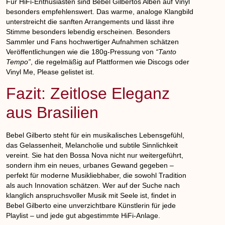
Für HiFi-Enthusiasten sind Bebel Gilbertos Alben auf Vinyl
besonders empfehlenswert. Das warme, analoge Klangbild
unterstreicht die sanften Arrangements und lässt ihre
Stimme besonders lebendig erscheinen. Besonders
Sammler und Fans hochwertiger Aufnahmen schätzen
Veröffentlichungen wie die 180g-Pressung von
“Tanto
Tempo”
, die regelmäßig auf Plattformen wie Discogs oder
Vinyl Me, Please gelistet ist.
Fazit: Zeitlose Eleganz
aus Brasilien
Bebel Gilberto steht für ein musikalisches Lebensgefühl,
das Gelassenheit, Melancholie und subtile Sinnlichkeit
vereint. Sie hat den Bossa Nova nicht nur weitergeführt,
sondern ihm ein neues, urbanes Gewand gegeben –
perfekt für moderne Musikliebhaber, die sowohl Tradition
als auch Innovation schätzen. Wer auf der Suche nach
klanglich anspruchsvoller Musik mit Seele ist, findet in
Bebel Gilberto eine unverzichtbare Künstlerin für jede
Playlist – und jede gut abgestimmte HiFi-Anlage.