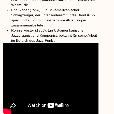
Weltmusik .
Eric Singer
(
1958
): Ein US-amerikanischer
Schlagzeuger, der unter anderem für die Band
KISS
spielt und zuvor mit Künstlern wie Alice Cooper
zusammenarbeitete .
Ronnie Foster
(
1950
): Ein US-amerikanischer
Jazzorganist und Komponist, bekannt für seine Arbeit
im Bereich des Jazz-Funk .