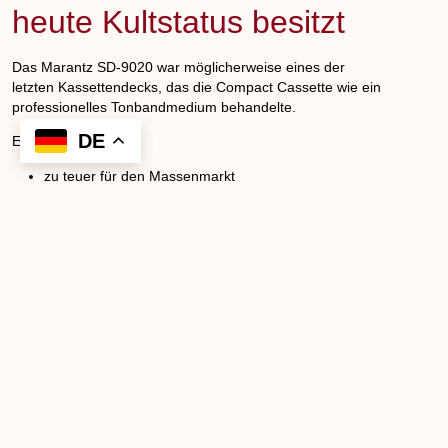
heute Kultstatus besitzt
Das Marantz SD-9020 war möglicherweise eines der
letzten Kassettendecks, das die Compact Cassette wie ein
professionelles Tonbandmedium behandelte.
Es war:
zu teuer für den Massenmarkt
zu komplex für Gelegenheitshörer
technisch seiner Zeit voraus
Genau deshalb ist es heute legendär.
Während viele Hersteller versuchten, Kassettendecks
günstiger zu bauen, demonstrierte Marantz mit dem SD-
9020, was technisch überhaupt möglich war.
Fazit
Das Marantz SD-9020 Compudeck gehört zu den
faszinierendsten Kassettendecks der goldenen HiFi-Ära.