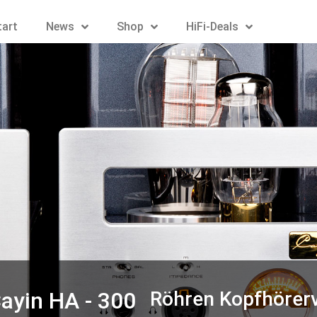
tart
News
Shop
HiFi-Deals
ayin HA - 300
Röhren Kopfhörerv