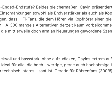
le-Ended-Endstufe? Beides gleichermaßen! Cayin präsentie
inschränkungen sowohl als Endverstärker als auch als Kopf
ugen, dass HiFi-Fans, die dem Hören via Kopfhörer einen gl
in HA-300 mangels Alternativen derzeit kaum vorbeikommen
s die mittlerweile doch arm an Neuerungen gewordene Szene
ruckvoll und bassstark, ohne aufzudicken, Cayins extrem a
 Ideal für alle, die hoch - wertige, gerne auch hochohmige 
 technisch interes - sant ist. Gerade für Röhrenfans (300B!