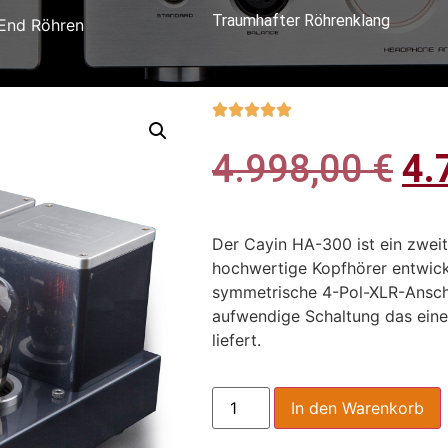
Traumhafter Röhrenklang
End Röhren





4.998,00
€
4.
Der Cayin HA-300 ist ein zweit
hochwertige Kopfhörer entwick
symmetrische 4-Pol-XLR-Anschlü
aufwendige Schaltung das eine 
liefert.
In den Warenkorb