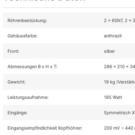
Röhrenbestückung:
2 x 6SN7, 2 x 
Gehäusefarbe:
anthrazit
Front:
silber
Abmessungen B x H x T:
286 x 210 x 34
Gewicht:
19 kg (Verstärke
Leistungsaufnahme:
185 Watt
Eingänge:
Symmetrisch X
Eingangsempfindlichkeit Kopfhöhrer:
200 mV ~ 440