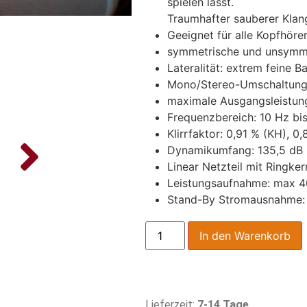
spielen lässt.
Traumhafter sauberer Klan
Geeignet für alle Kopfhör
symmetrische und unsymme
Lateralität: extrem feine 
Mono/Stereo-Umschaltun
maximale Ausgangsleistun
Frequenzbereich: 10 Hz bi
Klirrfaktor: 0,91 % (KH), 0,
Dynamikumfang: 135,5 dB (
Linear Netzteil mit Ringke
Leistungsaufnahme: max 4
Stand-By Stromausnahme:
In den Warenkorb
Lieferzeit:
7-14 Tage