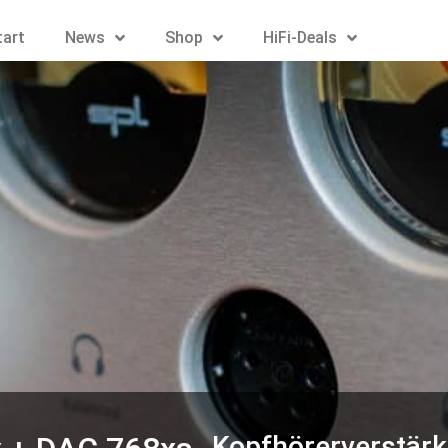
tart
News
Shop
HiFi-Deals
Kopfhörerverstärk