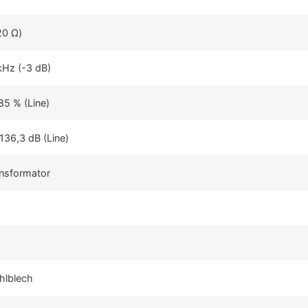
20 Ω)
kHz (-3 dB)
85 % (Line)
136,3 dB (Line)
ansformator
hlblech