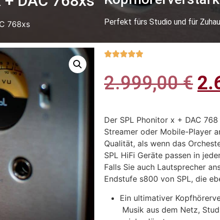
x + DAC 768xs
Perfekt fürs Studio und für Zuha
AC 768xs





2.999,00
€
2.
Der SPL Phonitor x + DAC 768 x
Streamer oder Mobile-Player an
Qualität, als wenn das Orcheste
SPL HiFi Geräte passen in jede
Falls Sie auch Lautsprecher a
Endstufe s800 von SPL, die ebe
Ein ultimativer Kopfhörerve
Musik aus dem Netz, Studi