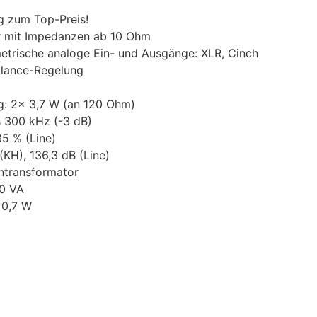
g zum Top-Preis!
er mit Impedanzen ab 10 Ohm
trische analoge Ein- und Ausgänge: XLR, Cinch
Balance-Regelung
g
g: 2x 3,7 W (an 120 Ohm)
s 300 kHz (-3 dB)
85 % (Line)
KH), 136,3 dB (Line)
rntransformator
0 VA
 0,7 W