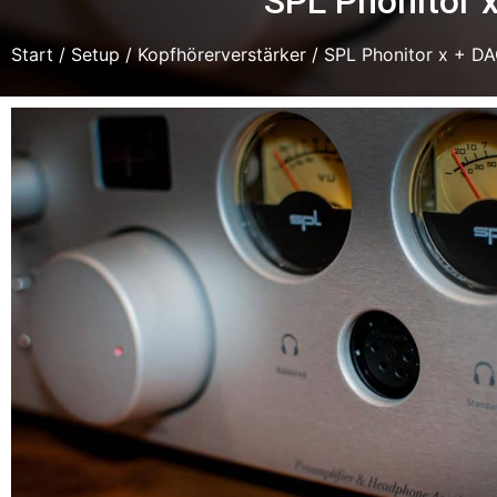
SPL Phonitor 
Start
/
Setup
/
Kopfhörerverstärker
/ SPL Phonitor x + D