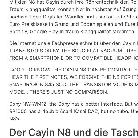
Mit den N8 hat Cayin durch Ihre Röhrentechnik den Rol
Traum Klangqualität können hier in höchster Auflösun
hochwertigen Digitalen Wandler und kann an jede Ster
Euro Preisklasse in Grund und Boden spielen und Eure 
Spotifiy, Google Play in traum Klangqualität streamen.
Die internationale Fachpresse schreibt über de
TRANSISTORS OR BY THE KORG FLAT VACUUM TUBE,
FROM A SMARTPHONE OR TO COMPATIBLE HEADPHO
GOOD TO KNOW: THE CAYIN N8 CAN BE CONTROLLED
HEAR THE FIRST NOTES, WE FORGIVE THE N8 FOR I
SNAPDRAGON 845 SOC. THE TRANSISTOR MODE IS M
MODE… THERE’S JUST NO COMPARISON.
Sony NW-WM1Z: the Sony has a better interface. But wh
SP1000 has a double Asahi Kasei DAC, but no tube. Und
N8’s.
Der Cayin N8 und die Tasc