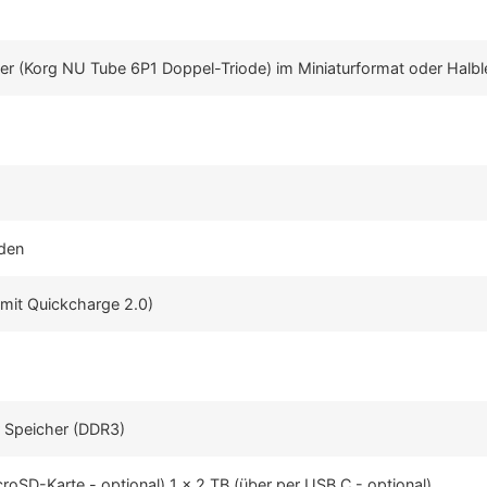
r (Korg NU Tube 6P1 Doppel-Triode) im Miniaturformat oder Halblei
H
nden
(mit Quickcharge 2.0)
r Speicher (DDR3)
roSD-Karte - optional) 1 x 2 TB (über per USB C - optional)