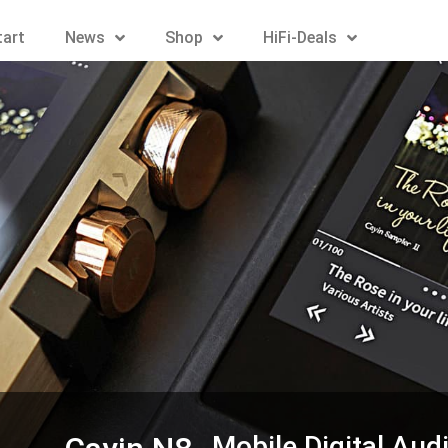
tart
News
Shop
HiFi-Deals
Mobile Digital Aud