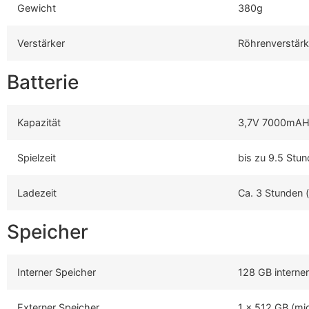
Gewicht
380g
Verstärker
Röhrenverstärke
Batterie
Kapazität
3,7V 7000mA
Spielzeit
bis zu 9.5 Stu
Ladezeit
Ca. 3 Stunden 
Speicher
Interner Speicher
128 GB interne
Externer Speicher
1 x 512 GB (mic