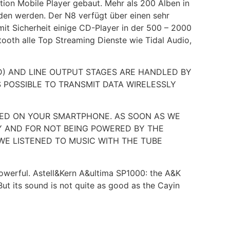
ion Mobile Player gebaut. Mehr als 200 Alben in
den werden. Der N8 verfügt über einen sehr
it Sicherheit einige CD-Player in der 500 – 2000
tooth alle Top Streaming Dienste wie Tidal Audio,
CED) AND LINE OUTPUT STAGES ARE HANDLED BY
 POSSIBLE TO TRANSMIT DATA WIRELESSLY
LLED ON YOUR SMARTPHONE. AS SOON AS WE
LY AND FOR NOT BEING POWERED BY THE
WE LISTENED TO MUSIC WITH THE TUBE
powerful. Astell&Kern A&ultima SP1000: the A&K
ut its sound is not quite as good as the Cayin