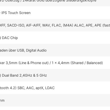
PVD Überzug / 24Karat Gold überzogene Steuerungsknöpfe
 IPS Touch Screen
IFF, SACD-ISO, AIF-AIFF, WAV, FLAC, (M4A) ALAC, APE, APE (fas
Q DAC Chip
den über USB, Digital Audio
cker 3,5mm (Line & Phone out) / 1 x 4,4mm (Shared / Balanced)
) Dual Band 2,4GHz & 5 GHz
etooth 4.2) SBC, AAC, aptX, LDAC
 mm