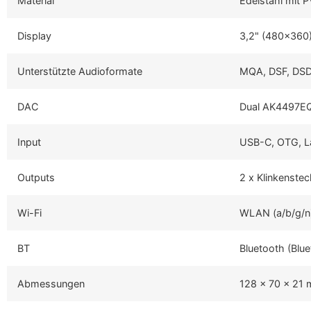
Material
Edelstahl mit 
Display
3,2" (480x360)
Unterstützte Audioformate
MQA, DSF, DSD
DAC
Dual AK4497E
Input
USB-C, OTG, La
Outputs
2 x Klinkenste
Wi-Fi
WLAN (a/b/g/n
BT
Bluetooth (Blu
Abmessungen
128 x 70 x 21