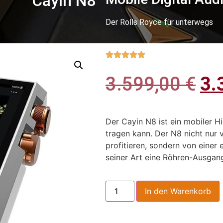
Cayin N8
Der Rolls Royce für unterwegs





3.599,00
€
3.
Der Cayin N8 ist ein mobiler H
tragen kann. Der N8 nicht nur
profitieren, sondern von einer 
seiner Art eine Röhren-Ausgang
In den Warenkorb