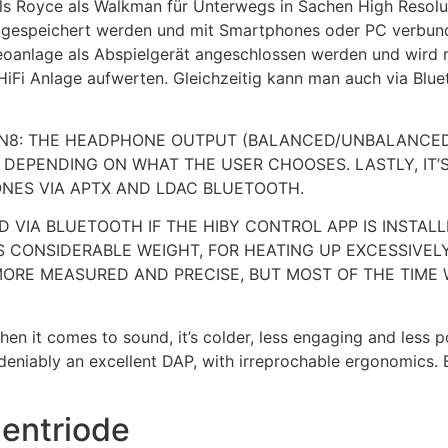
ls Royce als Walkman für Unterwegs in Sachen High Resolut
g gespeichert werden und mit Smartphones oder PC verbun
eoanlage als Abspielgerät angeschlossen werden und wird m
HiFi Anlage aufwerten. Gleichzeitig kann man auch via Blue
n Cayin N8: THE HEADPHONE OUTPUT (BALANCED/UNBALAN
 DEPENDING ON WHAT THE USER CHOOSES. LASTLY, IT’S
NES VIA APTX AND LDAC BLUETOOTH.
 VIA BLUETOOTH IF THE HIBY CONTROL APP IS INSTA
TS CONSIDERABLE WEIGHT, FOR HEATING UP EXCESSIVE
ORE MEASURED AND PRECISE, BUT MOST OF THE TIME 
en it comes to sound, it’s colder, less engaging and less 
eniably an excellent DAP, with irreprochable ergonomics. B
hentriode