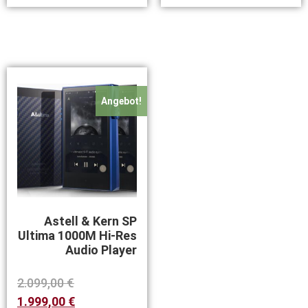
Angebot!
Astell & Kern SP
Ultima 1000M Hi-Res
Audio Player
2.099,00
€
1.999,00
€