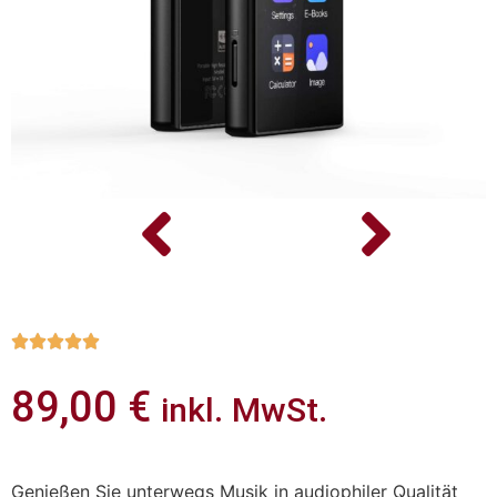





89,00
€
inkl. MwSt.
Genießen Sie unterwegs Musik in audiophiler Qualität